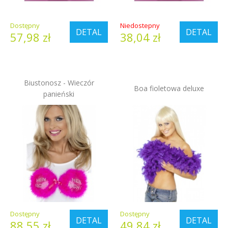
Dostępny
Niedostepny
DETAL
DETAL
57,98 zł
38,04 zł
Biustonosz - Wieczór
Boa fioletowa deluxe
panieński
Dostępny
Dostępny
DETAL
DETAL
88,55 zł
49,84 zł