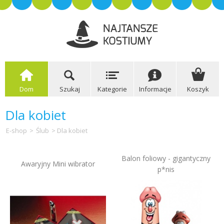
Dom
Szukaj
Kategorie
Informacje
Koszyk
Dla kobiet
E-shop
>
Ślub
> Dla kobiet
Balon foliowy - gigantyczny
Awaryjny Mini wibrator
p*nis