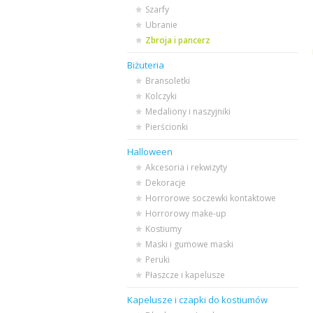
Szarfy
Ubranie
Zbroja i pancerz
Biżuteria
Bransoletki
Kolczyki
Medaliony i naszyjniki
Pierścionki
Halloween
Akcesoria i rekwizyty
Dekoracje
Horrorowe soczewki kontaktowe
Horrorowy make-up
Kostiumy
Maski i gumowe maski
Peruki
Płaszcze i kapelusze
Kapelusze i czapki do kostiumów