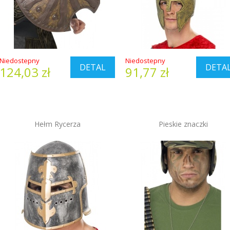
Niedostepny
Niedostepny
DETAL
DETA
124,03 zł
91,77 zł
Hełm Rycerza
Pieskie znaczki