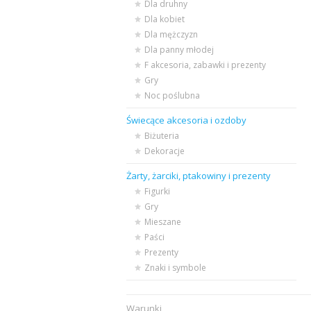
Dla druhny
Dla kobiet
Dla mężczyzn
Dla panny młodej
F akcesoria, zabawki i prezenty
Gry
Noc poślubna
Świecące akcesoria i ozdoby
Biżuteria
Dekoracje
Żarty, żarciki, ptakowiny i prezenty
Figurki
Gry
Mieszane
Paści
Prezenty
Znaki i symbole
Warunki