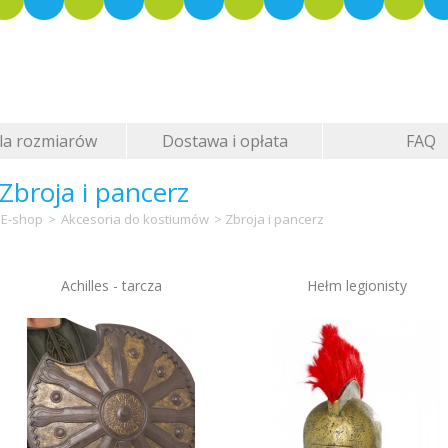
la rozmiarów
Dostawa i opłata
FAQ
pocztowa
Zbroja i pancerz
E-shop
>
Akcesoria do kostiumów
> Zbroja i pancerz
Achilles - tarcza
Hełm legionisty