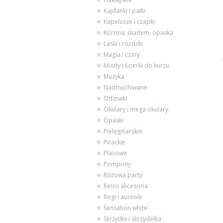
Kajdanki i pałki
Kapelusze i czapki
Korona, diadem, opaska
Laski i różdżki
Magia i czary
Miotły i ścierki do kurzu
Muzyka
Nadmuchiwane
Odznaki
Okulary i mega okulary
Opaski
Pielęgniarskie
Pirackie
Plażowe
Pompony
Różowa party
Retro akcesoria
Rogi i aureole
Sensation white
Skrzydła i skrzydełka