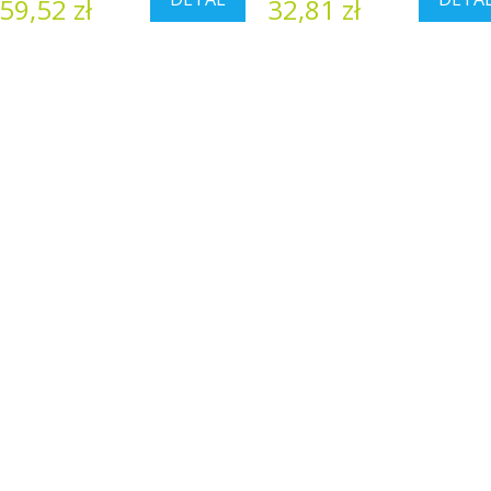
59,52 zł
32,81 zł