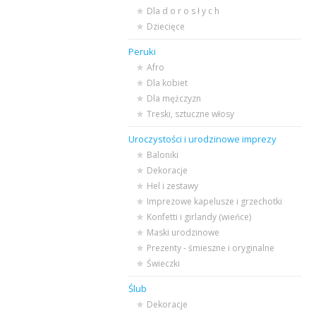
Dla d o r o s ł y c h
Dziecięce
Peruki
Afro
Dla kobiet
Dla mężczyzn
Treski, sztuczne włosy
Uroczystości i urodzinowe imprezy
Baloniki
Dekoracje
Hel i zestawy
Imprezowe kapelusze i grzechotki
Konfetti i girlandy (wieńce)
Maski urodzinowe
Prezenty - śmieszne i oryginalne
Świeczki
Ślub
Dekoracje