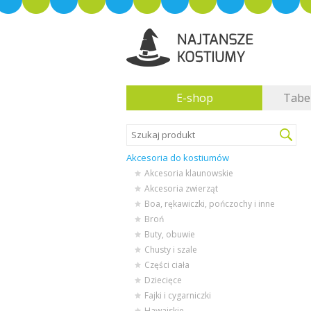
E-shop
Tabe
Akcesoria do kostiumów
Akcesoria klaunowskie
Akcesoria zwierząt
Boa, rękawiczki, pończochy i inne
Broń
Buty, obuwie
Chusty i szale
Części ciała
Dziecięce
Fajki i cygarniczki
Hawajskie