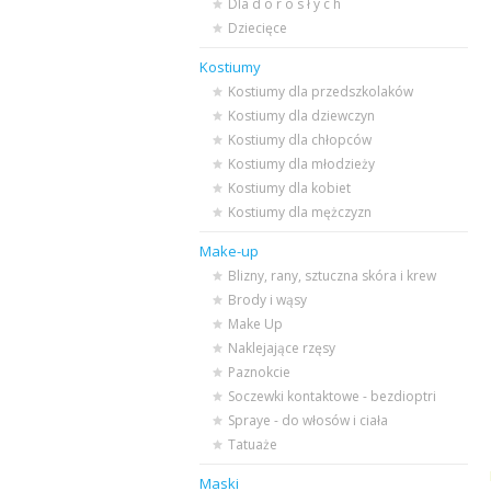
Dla d o r o s ł y c h
Dziecięce
Kostiumy
Kostiumy dla przedszkolaków
Kostiumy dla dziewczyn
Kostiumy dla chłopców
Kostiumy dla młodzieży
Kostiumy dla kobiet
Kostiumy dla mężczyzn
Make-up
Blizny, rany, sztuczna skóra i krew
Brody i wąsy
Make Up
Naklejające rzęsy
Paznokcie
Soczewki kontaktowe - bezdioptri
Spraye - do włosów i ciała
Tatuaże
Maski