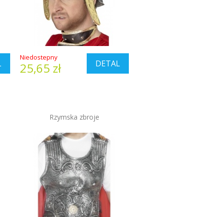
Niedostepny
L
DETAL
25,65 zł
Rzymska zbroje