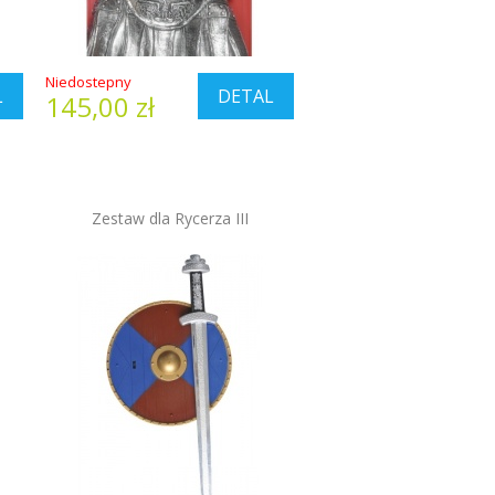
Niedostepny
L
DETAL
145,00 zł
Zestaw dla Rycerza III